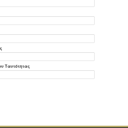
ς
ου Ταυτότητας