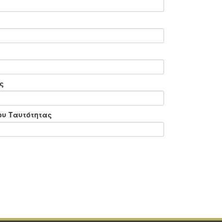
ς
ου Ταυτότητας